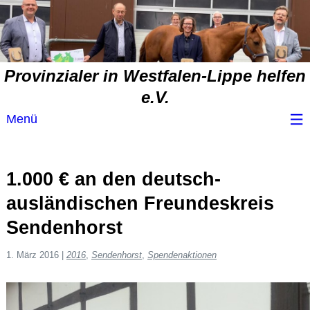
Provinzialer in Westfalen-Lippe helfen
e.V.
Menü
Wir über uns
1.000 € an den deutsch-
Service
ausländischen Freundeskreis
Sendenhorst
Spendenvorschlag
1. März 2016
|
2016
,
Sendenhorst
,
Spendenaktionen
Spendenübersicht