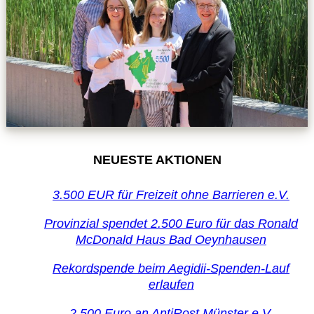
NEUESTE AKTIONEN
3.500 EUR für Freizeit ohne Barrieren e.V.
Provinzial spendet 2.500 Euro für das Ronald
McDonald Haus Bad Oeynhausen
Rekordspende beim Aegidii-Spenden-Lauf
erlaufen
2.500 Euro an AntiRost Münster e.V.