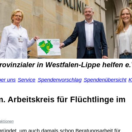
rovinzialer in Westfalen-Lippe helfen e.
ber uns
Service
Spendenvorschlag
Spendenübersicht
K
. Arbeitskreis für Flüchtlinge im
ktionen
gründet, um auch damals schon Beratungsarbeit für