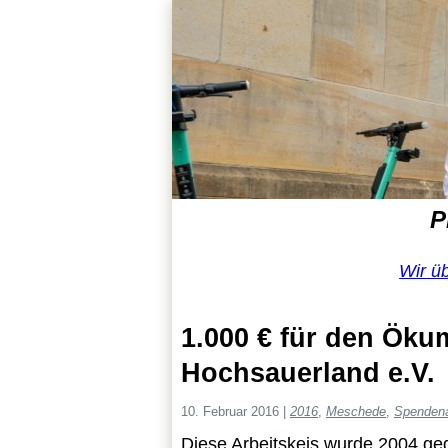
P
Wir ü
1.000 € für den Ökum
Hochsauerland e.V.
10. Februar 2016
|
2016
,
Meschede
,
Spendena
Diese Arbeitskeis wurde 2004 ge