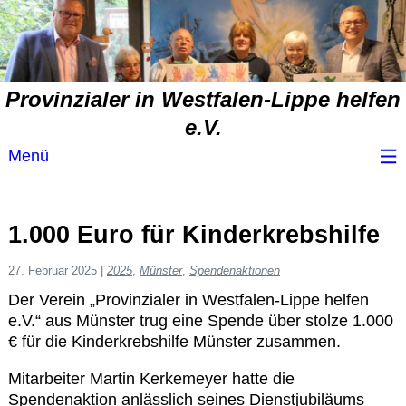
Provinzialer in Westfalen-Lippe helfen
e.V.
Menü
Wir über uns
1.000 Euro für Kinderkrebshilfe
Service
27. Februar 2025
|
2025
,
Münster
,
Spendenaktionen
Der Verein „Provinzialer in Westfalen-Lippe helfen
Spendenvorschlag
e.V.“ aus Münster trug eine Spende über stolze 1.000
€ für die Kinderkrebshilfe Münster zusammen.
Spendenübersicht
Mitarbeiter Martin Kerkemeyer hatte die
Spendenaktion anlässlich seines Dienstjubiläums