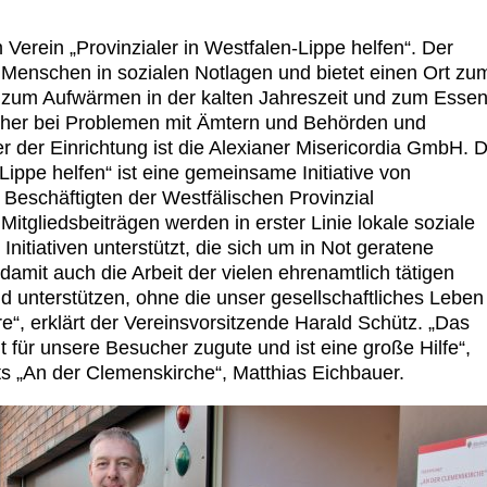
erein „Provinzialer in Westfalen-Lippe helfen“. Der
ür Menschen in sozialen Notlagen und bietet einen Ort zu
 zum Aufwärmen in der kalten Jahreszeit und zum Essen
ucher bei Problemen mit Ämtern und Behörden und
r der Einrichtung ist die Alexianer Misericordia GmbH. 
-Lippe helfen“ ist eine gemeinsame Initiative von
 Beschäftigten der Westfälischen Provinzial
itgliedsbeiträgen werden in erster Linie lokale soziale
nitiativen unterstützt, die sich um in Not geratene
mit auch die Arbeit der vielen ehrenamtlich tätigen
 unterstützen, ohne die unser gesellschaftliches Leben
e“, erklärt der Vereinsvorsitzende Harald Schütz. „Das
 für unsere Besucher zugute und ist eine große Hilfe“,
kts „An der Clemenskirche“, Matthias Eichbauer.