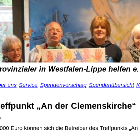
rovinzialer in Westfalen-Lippe helfen e.
ber uns
Service
Spendenvorschlag
Spendenübersicht
K
reffpunkt „An der Clemenskirche“
n
00 Euro können sich die Betreiber des Treffpunkts „An