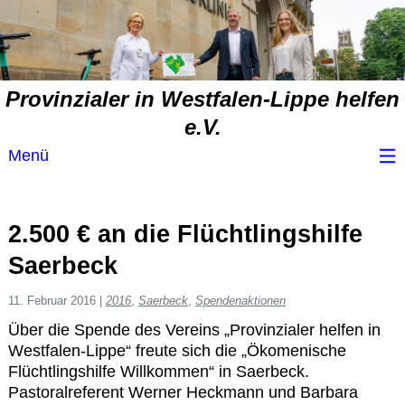
Provinzialer in Westfalen-Lippe helfen
e.V.
Menü
Wir über uns
2.500 € an die Flüchtlingshilfe
Service
Saerbeck
Spendenvorschlag
11. Februar 2016
|
2016
,
Saerbeck
,
Spendenaktionen
Über die Spende des Vereins „Provinzialer helfen in
Westfalen-Lippe“ freute sich die „Ökomenische
Spendenübersicht
Flüchtlingshilfe Willkommen“ in Saerbeck.
Pastoralreferent Werner Heckmann und Barbara