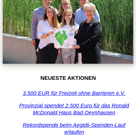
NEUESTE AKTIONEN
3.500 EUR für Freizeit ohne Barrieren e.V.
Provinzial spendet 2.500 Euro für das Ronald
McDonald Haus Bad Oeynhausen
Rekordspende beim Aegidii-Spenden-Lauf
erlaufen