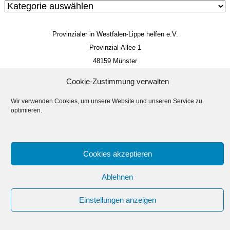
Provinzialer in Westfalen-Lippe helfen e.V.
Provinzial-Allee 1
48159 Münster
Mitglieds- und Spendenkonto
Cookie-Zustimmung verwalten
IBAN: DE 85 4005 0150 0034 4014 22
Wir verwenden Cookies, um unsere Website und unseren Service zu
BIC: WELADED1MST
optimieren.
Impressum
Datenschutzerklärung
Suc
Suchen
Cookies akzeptieren
Ablehnen
Erstellt von
Linus Dickmann
Einstellungen anzeigen