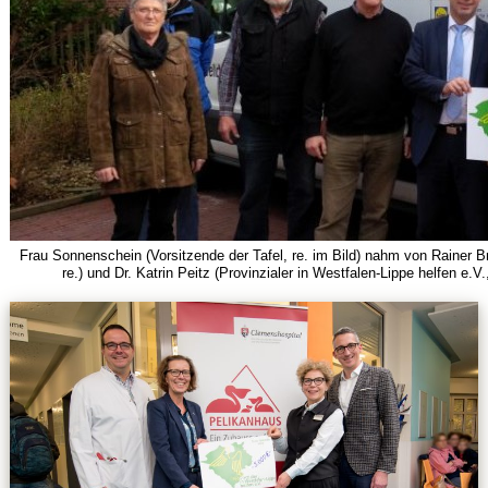
Frau Sonnenschein (Vorsitzende der Tafel, re. im Bild) nahm von Rainer B
re.) und Dr. Katrin Peitz (Provinzialer in Westfalen-Lippe helfen e.