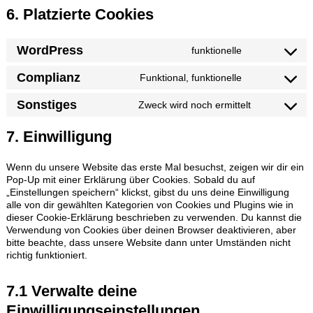
6. Platzierte Cookies
WordPress
funktionelle
Consent
to
Complianz
Funktional, funktionelle
service
Consent
wordpress
to
Sonstiges
Zweck wird noch ermittelt
service
Consent
complianz
to
7. Einwilligung
service
sonstiges
Wenn du unsere Website das erste Mal besuchst, zeigen wir dir ein
Pop-Up mit einer Erklärung über Cookies. Sobald du auf
„Einstellungen speichern“ klickst, gibst du uns deine Einwilligung
alle von dir gewählten Kategorien von Cookies und Plugins wie in
dieser Cookie-Erklärung beschrieben zu verwenden. Du kannst die
Verwendung von Cookies über deinen Browser deaktivieren, aber
bitte beachte, dass unsere Website dann unter Umständen nicht
richtig funktioniert.
7.1 Verwalte deine
Einwilligungseinstellungen