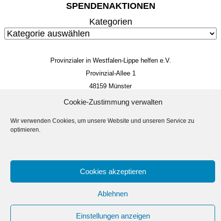
SPENDENAKTIONEN
Kategorien
Provinzialer in Westfalen-Lippe helfen e.V.
Provinzial-Allee 1
48159 Münster
Mitglieds- und Spendenkonto
Cookie-Zustimmung verwalten
IBAN: DE 85 4005 0150 0034 4014 22
Wir verwenden Cookies, um unsere Website und unseren Service zu
BIC: WELADED1MST
optimieren.
Impressum
Datenschutzerklärung
Suc
Suchen
Cookies akzeptieren
Ablehnen
Erstellt von
Linus Dickmann
Einstellungen anzeigen