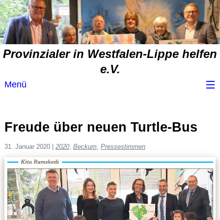
Provinzialer in Westfalen-Lippe helfen
e.V.
Menü
Wir über uns
Freude über neuen Turtle-Bus
Service
31. Januar 2020
|
2020
,
Beckum
,
Pressestimmen
Spendenvorschlag
Spendenübersicht