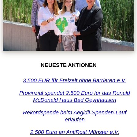
NEUESTE AKTIONEN
3.500 EUR für Freizeit ohne Barrieren e.V.
Provinzial spendet 2.500 Euro für das Ronald
McDonald Haus Bad Oeynhausen
Rekordspende beim Aegidii-Spenden-Lauf
erlaufen
2.500 Euro an AntiRost Münster e.V.