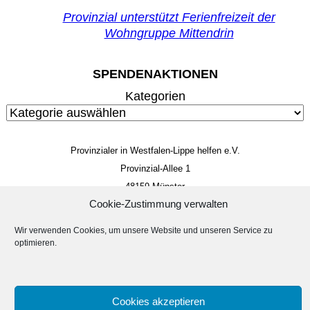
Provinzial unterstützt Ferienfreizeit der
Wohngruppe Mittendrin
SPENDENAKTIONEN
Kategorien
Provinzialer in Westfalen-Lippe helfen e.V.
Provinzial-Allee 1
48159 Münster
Cookie-Zustimmung verwalten
Mitglieds- und Spendenkonto
IBAN: DE 85 4005 0150 0034 4014 22
Wir verwenden Cookies, um unsere Website und unseren Service zu
BIC: WELADED1MST
optimieren.
Impressum
Datenschutzerklärung
Suc
Cookies akzeptieren
Suchen