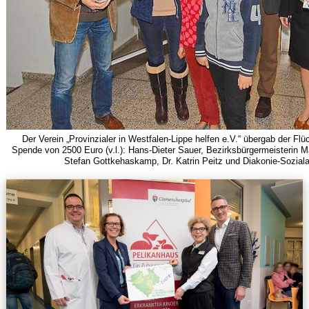
Der Verein „Provinzialer in Westfalen-Lippe helfen e.V.“ übergab der Flü
Spende von 2500 Euro (v.l.): Hans-Dieter Sauer, Bezirksbürgermeisterin M
Stefan Gottkehaskamp, Dr. Katrin Peitz und Diakonie-Soziala