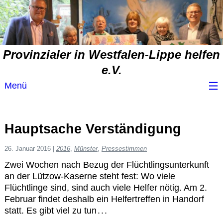
Provinzialer in Westfalen-Lippe helfen
e.V.
Menü
Wir über uns
Hauptsache Verständigung
Service
26. Januar 2016
|
2016
,
Münster
,
Pressestimmen
Zwei Wochen nach Bezug der Flüchtlingsunterkunft
Spendenvorschlag
an der Lützow-Kaserne steht fest: Wo viele
Flüchtlinge sind, sind auch viele Helfer nötig. Am 2.
Spendenübersicht
Februar findet deshalb ein Helfertreffen in Handorf
statt. Es gibt viel zu tun . . .