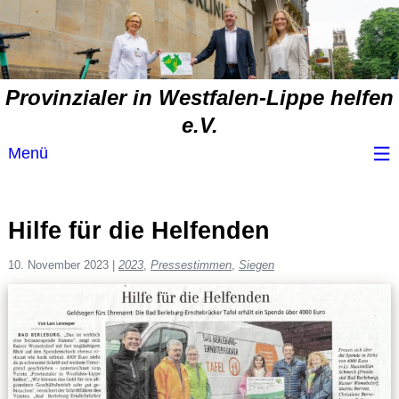
Provinzialer in Westfalen-Lippe helfen
e.V.
Menü
Wir über uns
Hilfe für die Helfenden
Service
10. November 2023
|
2023
,
Pressestimmen
,
Siegen
Spendenvorschlag
Spendenübersicht