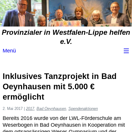
Provinzialer in Westfalen-Lippe helfen
e.V.
Menü
Wir über uns
Inklusives Tanzprojekt in Bad
Service
Oeynhausen mit 5.000 €
ermöglicht
Spendenvorschlag
2. Mai 2017
|
2017
,
Bad Oeynhausen
,
Spendenaktionen
Spendenübersicht
Bereits 2016 wurde von der LWL-Förderschule am
Weserbogen in Bad Oeynhausen in Kooperation mit
dem ortsansässigen Weser-Gymnasium und der