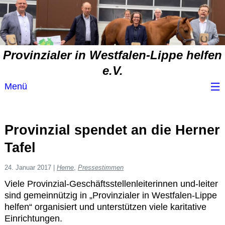
Provinzialer in Westfalen-Lippe helfen
e.V.
Menü
Wir über uns
Provinzial spendet an die Herner
Service
Tafel
Spendenvorschlag
24. Januar 2017
|
Herne
,
Pressestimmen
Viele Provinzial-Geschäftsstellenleiterinnen und-leiter
sind gemeinnützig in „Provinzialer in Westfalen-Lippe
Spendenübersicht
helfen“ organisiert und unterstützen viele karitative
Einrichtungen.