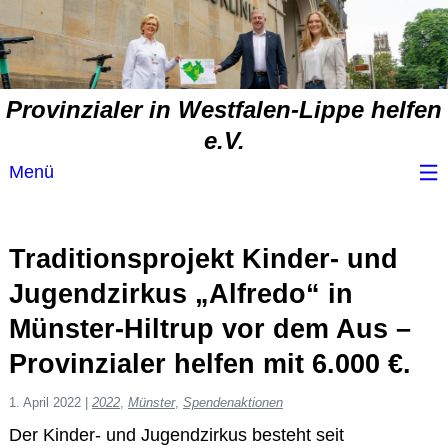
Provinzialer in Westfalen-Lippe helfen
e.V.
Menü
Wir über uns
Traditionsprojekt Kinder- und
Service
Jugendzirkus „Alfredo“ in
Münster-Hiltrup vor dem Aus –
Spendenvorschlag
Provinzialer helfen mit 6.000 €.
Spendenübersicht
1. April 2022
|
2022
,
Münster
,
Spendenaktionen
Der Kinder- und Jugendzirkus besteht seit