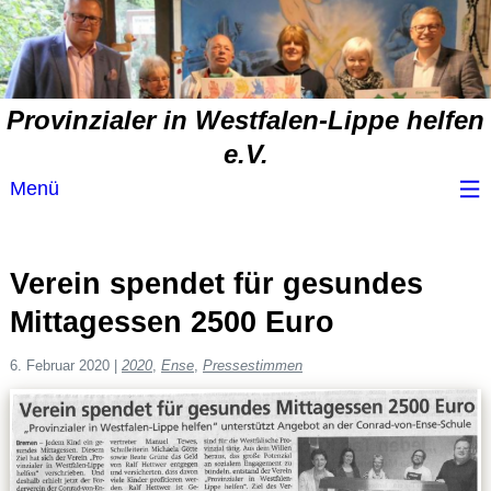
Provinzialer in Westfalen-Lippe helfen
e.V.
Menü
Wir über uns
Verein spendet für gesundes
Service
Mittagessen 2500 Euro
Spendenvorschlag
6. Februar 2020
|
2020
,
Ense
,
Pressestimmen
Spendenübersicht