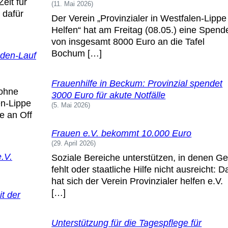
eit für
11. Mai 2026
 dafür
Der Verein „Provinzialer in Westfalen-Lippe
Helfen“ hat am Freitag (08.05.) eine Spend
von insgesamt 8000 Euro an die Tafel
Bochum […]
den-Lauf
Frauenhilfe in Beckum: Provinzial spendet
 ohne
3000 Euro für akute Notfälle
en-Lippe
5. Mai 2026
e an Off
Frauen e.V. bekommt 10.000 Euro
29. April 2026
.V.
Soziale Bereiche unterstützen, in denen Ge
fehlt oder staatliche Hilfe nicht ausreicht: D
hat sich der Verein Provinzialer helfen e.V.
[…]
it der
Unterstützung für die Tagespflege für