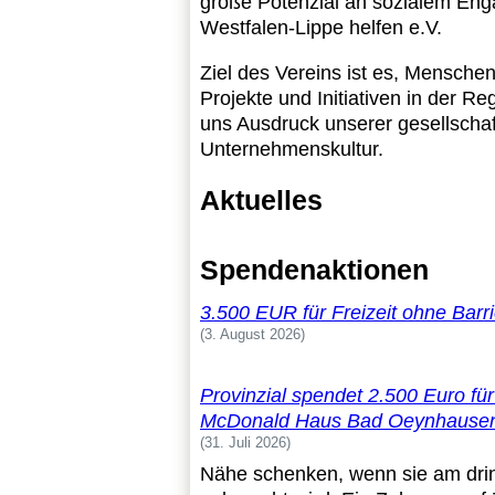
große Potenzial an sozialem Enga
Westfalen-Lippe helfen e.V.
Ziel des Vereins ist es, Mensche
Projekte und Initiativen in der R
uns Ausdruck unserer gesellschaf
Unternehmenskultur.
Aktuelles
Spendenaktionen
3.500 EUR für Freizeit ohne Barri
3. August 2026
Provinzial spendet 2.500 Euro fü
McDonald Haus Bad Oeynhause
31. Juli 2026
Nähe schenken, wenn sie am dri