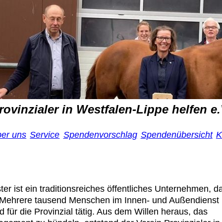
rovinzialer in Westfalen-Lippe helfen e.
ber uns
Service
Spendenvorschlag
Spendenübersicht
K
er ist ein traditionsreiches öffentliches Unternehmen, d
. Mehrere tausend Menschen im Innen- und Außendienst
d für die Provinzial tätig. Aus dem Willen heraus, das