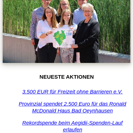
NEUESTE AKTIONEN
3.500 EUR für Freizeit ohne Barrieren e.V.
Provinzial spendet 2.500 Euro für das Ronald
McDonald Haus Bad Oeynhausen
Rekordspende beim Aegidii-Spenden-Lauf
erlaufen