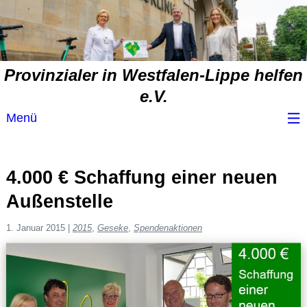
Provinzialer in Westfalen-Lippe helfen
e.V.
Menü
Wir über uns
4.000 € Schaffung einer neuen
Service
Außenstelle
Spendenvorschlag
1. Januar 2015
|
2015
,
Geseke
,
Spendenaktionen
Spendenübersicht