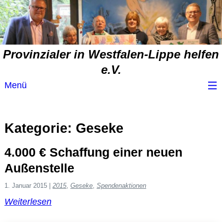
Provinzialer in Westfalen-Lippe helfen
e.V.
Menü
Wir über uns
Kategorie:
Geseke
Service
4.000 € Schaffung einer neuen
Spendenvorschlag
Außenstelle
1. Januar 2015
|
2015
,
Geseke
,
Spendenaktionen
Spendenübersicht
Weiterlesen