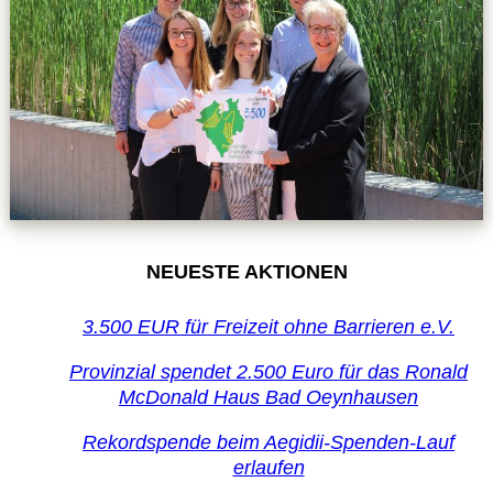
NEUESTE AKTIONEN
3.500 EUR für Freizeit ohne Barrieren e.V.
Provinzial spendet 2.500 Euro für das Ronald
McDonald Haus Bad Oeynhausen
Rekordspende beim Aegidii-Spenden-Lauf
erlaufen