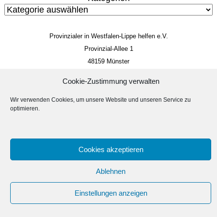
Provinzialer in Westfalen-Lippe helfen e.V.
Provinzial-Allee 1
48159 Münster
Mitglieds- und Spendenkonto
Cookie-Zustimmung verwalten
IBAN: DE 85 4005 0150 0034 4014 22
Wir verwenden Cookies, um unsere Website und unseren Service zu
BIC: WELADED1MST
optimieren.
Impressum
Datenschutzerklärung
Suc
Suchen
Cookies akzeptieren
Erstellt von
Ablehnen
Linus Dickmann
Einstellungen anzeigen