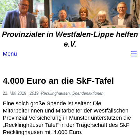
Provinzialer in Westfalen-Lippe helfen
e.V.
Menü
Wir über uns
4.000 Euro an die SkF-Tafel
Service
21. Mai 2019
|
2019
,
Recklinghausen
,
Spendenaktionen
Eine solch große Spende ist selten: Die
Spendenvorschlag
Mitarbeiterinnen und Mitarbeiter der Westfälischen
Provinzial Versicherung in Münster unterstützen die
Spendenübersicht
„Recklinghäuser Tafel“ in der Trägerschaft des SkF
Recklinghausen mit 4.000 Euro.