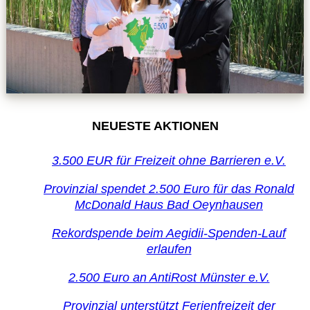
NEUESTE AKTIONEN
3.500 EUR für Freizeit ohne Barrieren e.V.
Provinzial spendet 2.500 Euro für das Ronald
McDonald Haus Bad Oeynhausen
Rekordspende beim Aegidii-Spenden-Lauf
erlaufen
2.500 Euro an AntiRost Münster e.V.
Provinzial unterstützt Ferienfreizeit der