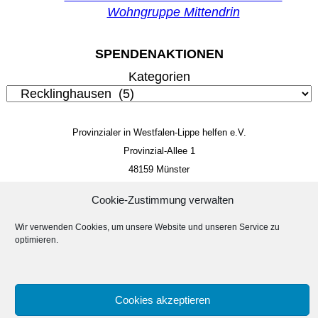
Wohngruppe Mittendrin
SPENDENAKTIONEN
Kategorien
Provinzialer in Westfalen-Lippe helfen e.V.
Provinzial-Allee 1
48159 Münster
Mitglieds- und Spendenkonto
Cookie-Zustimmung verwalten
IBAN: DE 85 4005 0150 0034 4014 22
BIC: WELADED1MST
Wir verwenden Cookies, um unsere Website und unseren Service zu
optimieren.
Impressum
Datenschutzerklärung
Suc
Suchen
Cookies akzeptieren