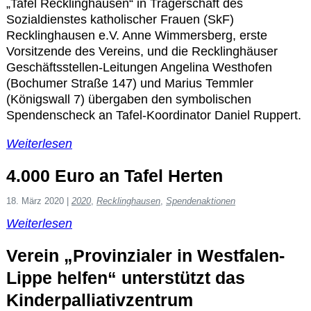
Kontakt
„Tafel Recklinghausen“ in Trägerschaft des
Sozialdienstes katholischer Frauen (SkF)
Recklinghausen e.V. Anne Wimmersberg, erste
Vorsitzende des Vereins, und die Recklinghäuser
Geschäftsstellen-Leitungen Angelina Westhofen
(Bochumer Straße 147) und Marius Temmler
(Königswall 7) übergaben den symbolischen
Spendenscheck an Tafel-Koordinator Daniel Ruppert.
Weiterlesen
4.000 Euro an Tafel Herten
18. März 2020
|
2020
,
Recklinghausen
,
Spendenaktionen
Weiterlesen
Verein „Provinzialer in Westfalen-
Lippe helfen“ unterstützt das
Kinderpalliativzentrum